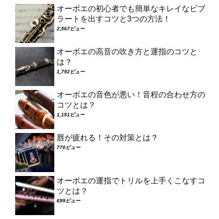
オーボエの初心者でも簡単なキレイなビブ
ラートを出すコツと3つの方法！
2,567ビュー
オーボエの高音の吹き方と運指のコツと
は？
1,792ビュー
オーボエの音色が悪い！音程の合わせ方の
コツとは？
1,151ビュー
唇が疲れる！その対策とは？
770ビュー
オーボエの運指でトリルを上手くこなすコ
ツとは？
699ビュー