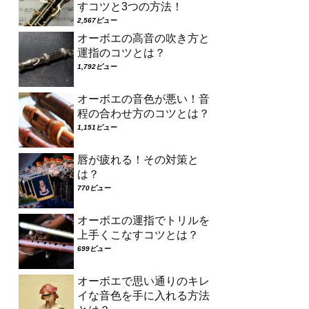
すコツと3つの方法！
2,567ビュー
オーボエの高音の吹き方と
運指のコツとは？
1,792ビュー
オーボエの音色が悪い！音
程の合わせ方のコツとは？
1,151ビュー
唇が疲れる！その対策と
は？
770ビュー
オーボエの運指でトリルを
上手くこなすコツとは？
699ビュー
オーボエで思い通りのキレ
イな音色を手に入れる方法