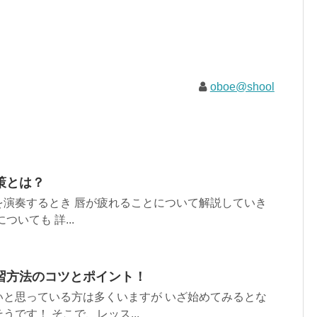
oboe@shool
策とは？
を演奏するとき 唇が疲れることについて解説していき
いても 詳...
習方法のコツとポイント！
いと思っている方は多くいますが いざ始めてみるとな
です！ そこで、レッス...